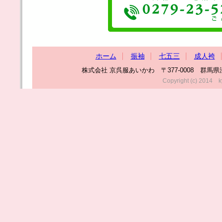
ホーム
振袖
七五三
成人袴
株式会社 京呉服あいかわ 〒377-0008 群馬県渋川市渋
Copyright (c) 2014 k