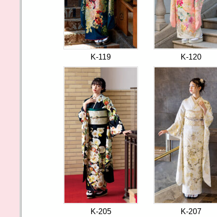
K-119
K-120
K-205
K-207