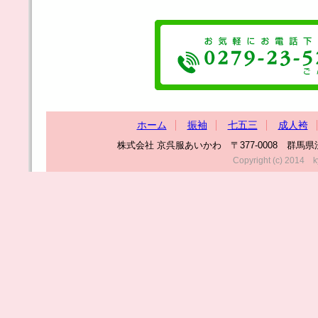
ホーム
振袖
七五三
成人袴
株式会社 京呉服あいかわ 〒377-0008 群馬県渋川市渋
Copyright (c) 2014 k