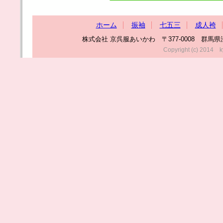
ホーム
振袖
七五三
成人袴
株式会社 京呉服あいかわ 〒377-0008 群馬県渋川市渋
Copyright (c) 2014 k